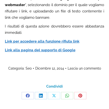
webmaster
“, selezionando il dominio per il quale vogliamo
rifiutare i link, e uploadando un file di testo contenente i
link che vogliamo bannare.
I risultati di questa azione dovrebbero essere abbastanza
immediati.
Link per accedere alla funzione rifiuta link
Link alla pagina del supporto di Google
Categoria:
Seo
Dicembre 12, 2014
Lascia un commento
Condividi
Share
Share
Share
Share
Share
on
on
on
on
on