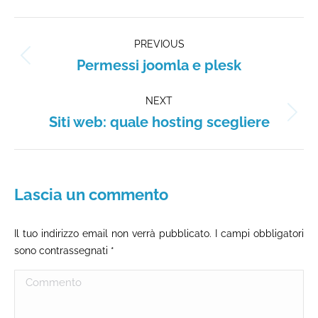
Facebook
LinkedIn
X
WhatsApp
Pinterest
Commento
PREVIOUS
di
Permessi joomla e plesk
Stile
navigazione
dell'anteprima:
NEXT
Siti web: quale hosting scegliere
Numero
di
posts:
Lascia un commento
Il tuo indirizzo email non verrà pubblicato. I campi obbligatori
sono contrassegnati
*
Commento