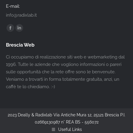
E-mail:
info@radixlab.it
Find us on:
Facebook
Linkedin
page
page
Brescia Web
opens
opens
in
in
Ci occupiamo di realizzazione siti web e webmarketing dal
new
new
1996. Tutte le aziende che vogliono informazioni o pareri
window
window
sulle opportunità che la rete offre sono le benvenute.
Veniamo a trovarti in forma totalmente gratuita, anzi, un
caffè te lo chiediamo. :-)
2023 Deally & Radixlab Via Antiche Mura 12, 25121 Brescia P.I.
02669130987 n° REA BS - 556072
Useful Links