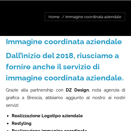
You are here:
Home
Immagine coordinata aziendale
Immagine coordinata aziendale
Dall’inizio del 2018, riusciamo a
fornire anche il servizio di
immagine coordinata aziendale.
Grazie alla partnership con
DZ Design
, nota agenzia di
grafica a Brescia, abbiamo aggiunto al nostro ai nostri
servizi:
Realizzazione Logotipo aziendale
Restyling
Realizzazione immagine coordinata