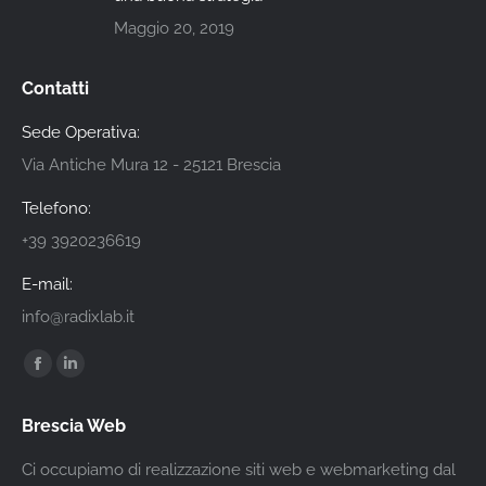
Maggio 20, 2019
Contatti
Sede Operativa:
Via Antiche Mura 12 - 25121 Brescia
Telefono:
+39 3920236619
E-mail:
info@radixlab.it
Find us on:
Facebook
Linkedin
page
page
Brescia Web
opens
opens
in
in
Ci occupiamo di realizzazione siti web e webmarketing dal