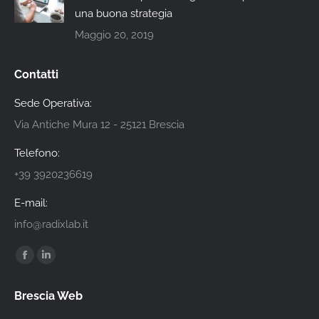
una buona strategia
Maggio 20, 2019
Contatti
Sede Operativa:
Via Antiche Mura 12 - 25121 Brescia
Telefono:
+39 3920236619
E-mail:
info@radixlab.it
Find us on:
Facebook
Linkedin
page
page
Brescia Web
opens
opens