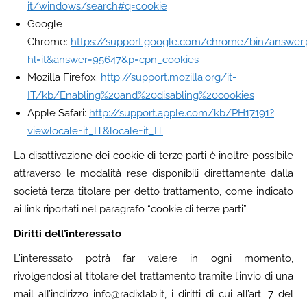
it/windows/search#q=cookie
Google
Chrome:
https://support.google.com/chrome/bin/answer.
hl=it&answer=95647&p=cpn_cookies
Mozilla Firefox:
http://support.mozilla.org/it-
IT/kb/Enabling%20and%20disabling%20cookies
Apple Safari:
http://support.apple.com/kb/PH17191?
viewlocale=it_IT&locale=it_IT
La disattivazione dei cookie di terze parti è inoltre possibile
attraverso le modalità rese disponibili direttamente dalla
società terza titolare per detto trattamento, come indicato
ai link riportati nel paragrafo “cookie di terze parti”.
Diritti dell’interessato
L’interessato potrà far valere in ogni momento,
rivolgendosi al titolare del trattamento tramite l’invio di una
mail all’indirizzo
info@radixlab.it
, i diritti di cui all’art. 7 del