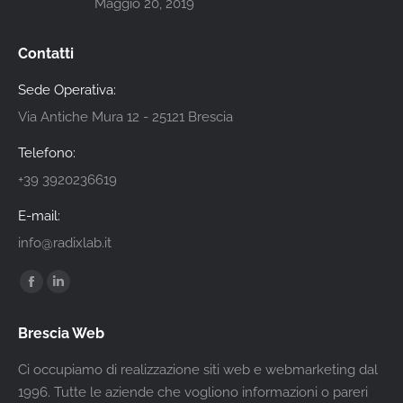
Maggio 20, 2019
Contatti
Sede Operativa:
Via Antiche Mura 12 - 25121 Brescia
Telefono:
+39 3920236619
E-mail:
info@radixlab.it
Find us on:
Facebook
Linkedin
page
page
Brescia Web
opens
opens
in
in
Ci occupiamo di realizzazione siti web e webmarketing dal
new
new
1996. Tutte le aziende che vogliono informazioni o pareri