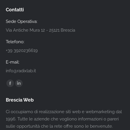
Contatti
Sede Operativa:
Via Antiche Mura 12 - 25121 Brescia
Telefono:
+39 3920236619
E-mail:
info@radixlab.it
Find us on:
Facebook
Linkedin
page
page
Brescia Web
opens
opens
in
in
Ci occupiamo di realizzazione siti web e webmarketing dal
new
new
1996. Tutte le aziende che vogliono informazioni o pareri
window
window
sulle opportunità che la rete offre sono le benvenute.