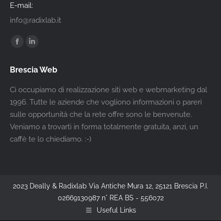
E-mail:
info@radixlab.it
Find us on:
Facebook
Linkedin
page
page
Brescia Web
opens
opens
in
in
Ci occupiamo di realizzazione siti web e webmarketing dal
new
new
1996. Tutte le aziende che vogliono informazioni o pareri
window
window
sulle opportunità che la rete offre sono le benvenute.
Veniamo a trovarti in forma totalmente gratuita, anzi, un
caffè te lo chiediamo. :-)
2023 Deally & Radixlab Via Antiche Mura 12, 25121 Brescia P.I.
02669130987 n° REA BS - 556072
Useful Links